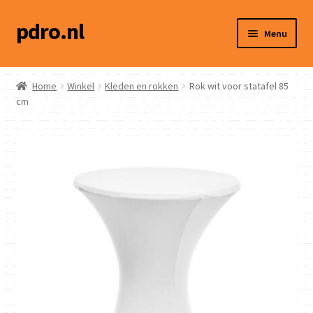
pdro.nl
Ga
Ga
Menu
door
naar
naar
de
Home
navigatie
inhoud
Home
Winkel
Kleden en rokken
Rok wit voor statafel 85
cm
Winkel
Hoe werkt het?
Social media
Contact