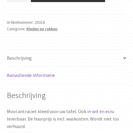
x
220
cm
Artikelnummer:
20318
Categorie:
Kleden en rokken
antraciet
aantal
Beschrijving
Aanvullende informatie
Beschrijving
Mooi antraciet kleed voor uw tafel. Ook in
wit
en
ecru
leverbaar. De huurprijs is incl. waskosten. Wordt niet los
verhuurd.