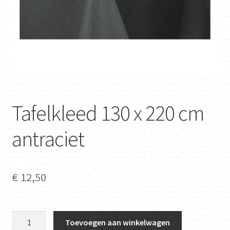
Tafelkleed 130 x 220 cm
antraciet
€
12,50
Tafelkleed
Toevoegen aan winkelwagen
130