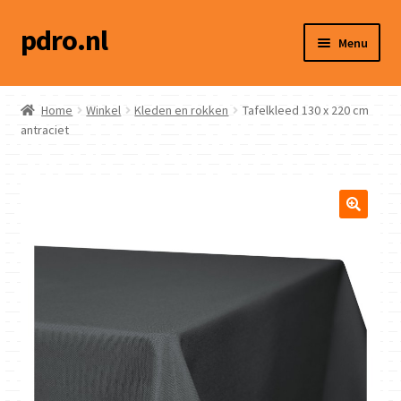
pdro.nl
Ga
Ga
Menu
door
naar
naar
de
Home
navigatie
inhoud
Home
Winkel
Kleden en rokken
Tafelkleed 130 x 220 cm
antraciet
Winkel
Hoe werkt het?
Social media
Contact