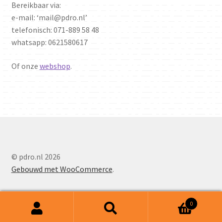
Bereikbaar via:
e-mail: ‘mail@pdro.nl’
telefonisch: 071-889 58 48
whatsapp: 0621580617
Of onze
webshop
.
© pdro.nl 2026
Gebouwd met WooCommerce
.
0
Zoeken
Zoeken