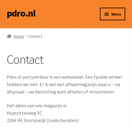
pdro.nl
Ga
Ga
Menu
door
naar
naar
de
Home
navigatie
inhoud
Home
Contact
Winkel
Contact
Hoe werkt het?
Social media
Pdro.nl partyverhuur is een webwinkel. Een fysieke winkel
hebben we niet. Er is wel een afhaalmagazijn waar u – na
Contact
afspraak – uw bestelling kunt afhalen of retourneren.
Het adres van ons magazijn is:
Huyssitterweg 5C
2266 HE Stompwijk (Leidschendam)