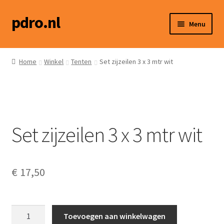
pdro.nl
Ga
Ga
Menu
door
naar
naar
de
Home
navigatie
inhoud
Home
Winkel
Tenten
Set zijzeilen 3 x 3 mtr wit
Winkel
Hoe werkt het?
Set zijzeilen 3 x 3 mtr wit
Social media
Contact
€
17,50
Set
Toevoegen aan winkelwagen
zijzeilen