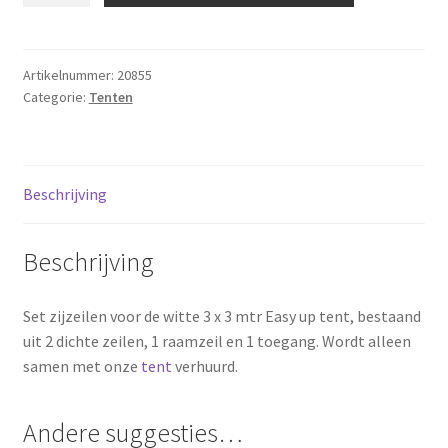
3
x
3
Artikelnummer:
20855
Categorie:
Tenten
mtr
wit
aantal
Beschrijving
Beschrijving
Set zijzeilen voor de witte 3 x 3 mtr Easy up tent, bestaand
uit 2 dichte zeilen, 1 raamzeil en 1 toegang. Wordt alleen
samen met onze
tent
verhuurd.
Andere suggesties…