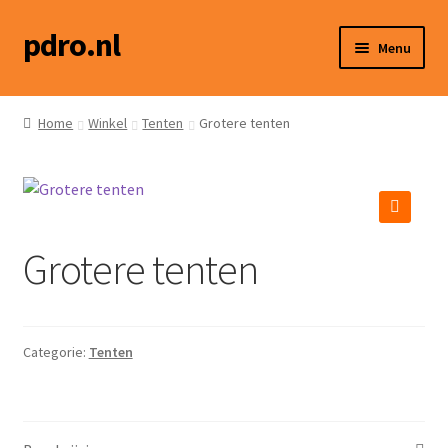
pdro.nl
Ga
Ga
Menu
door
naar
naar
de
Home
navigatie
inhoud
Home
Winkel
Tenten
Grotere tenten
Winkel
Hoe werkt het?
🔍
Grotere tenten
Social media
Contact
Categorie:
Tenten