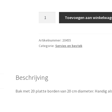
Bord,
Toevoegen aan winkelwag
plat
20
cm,
bak
Artikelnummer:
20455
Categorie:
Servies en bestek
20
st
aantal
Beschrijving
Bak met 20 platte borden van 20 cm diameter. Handig als 