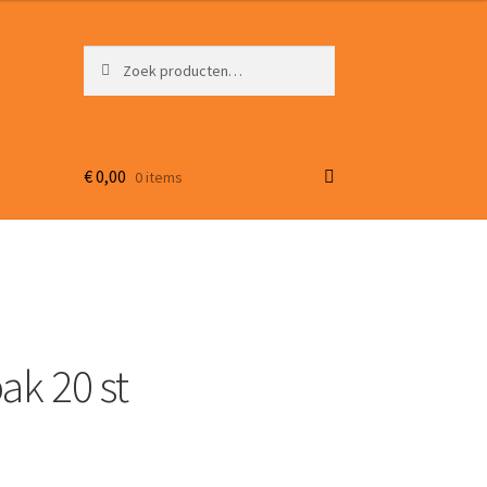
Zoeken
Zoeken
naar:
€
0,00
0 items
ak 20 st