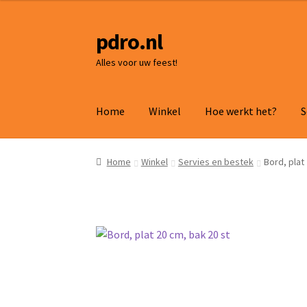
pdro.nl
Ga
Ga
door
naar
Alles voor uw feest!
naar
de
navigatie
inhoud
Home
Winkel
Hoe werkt het?
S
Home
Winkel
Servies en bestek
Bord, plat