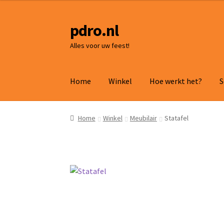
pdro.nl
Ga
Ga
door
naar
Alles voor uw feest!
naar
de
navigatie
inhoud
Home
Winkel
Hoe werkt het?
S
Home
Winkel
Meubilair
Statafel