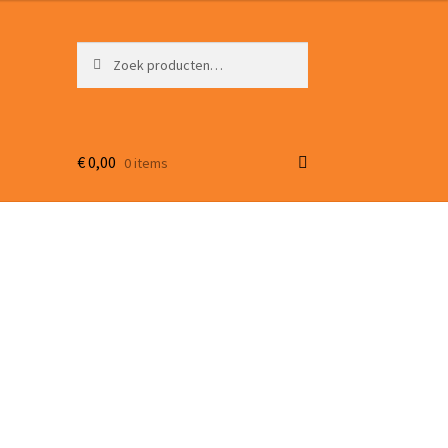
Zoeken
Zoeken
naar:
€
0,00
0 items