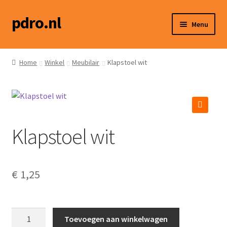
pdro.nl
Ga
Ga
Menu
door
naar
naar
de
Home
navigatie
inhoud
Home
Winkel
Meubilair
Klapstoel wit
Winkel
Hoe werkt het?
🔍
Klapstoel wit
Social media
Contact
€
1,25
Klapstoel
Toevoegen aan winkelwagen
wit