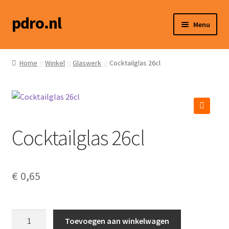
pdro.nl
Ga
Ga
Menu
door
naar
naar
de
Home
navigatie
inhoud
Home
Winkel
Glaswerk
Cocktailglas 26cl
Winkel
Hoe werkt het?
🔍
Cocktailglas 26cl
Social media
Contact
€
0,65
Cocktailglas
Toevoegen aan winkelwagen
26cl