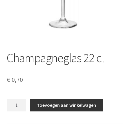
Champagneglas 22 cl
€
0,70
Champagneglas
Toevoegen aan winkelwagen
22
cl
aantal