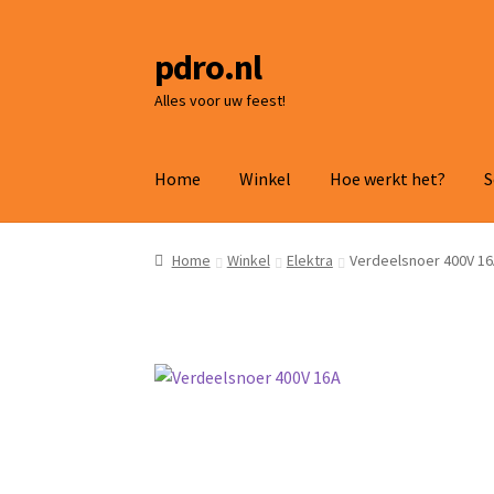
pdro.nl
Ga
Ga
door
naar
Alles voor uw feest!
naar
de
navigatie
inhoud
Home
Winkel
Hoe werkt het?
S
Home
Winkel
Elektra
Verdeelsnoer 400V 1