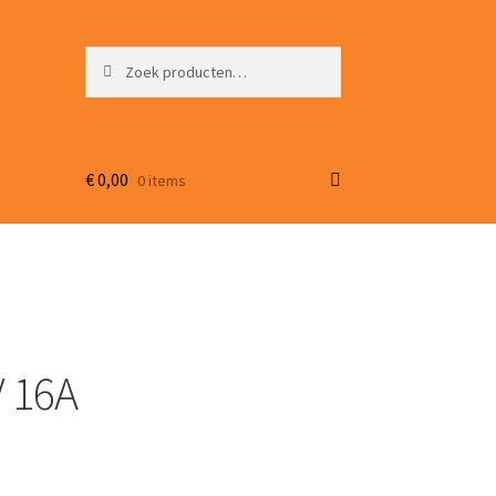
Zoeken
Zoeken
naar:
€
0,00
0 items
V 16A