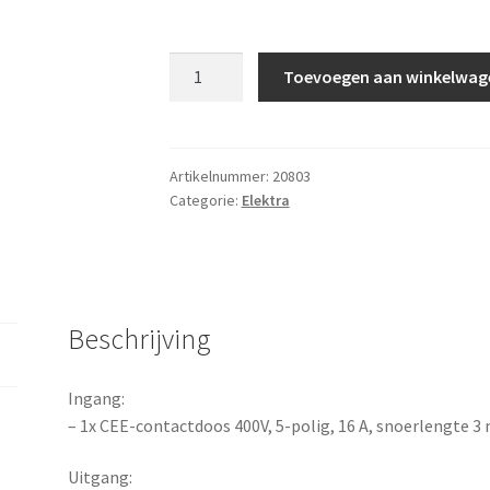
Verdeelsnoer
Toevoegen aan winkelwag
400V
16A
aantal
Artikelnummer:
20803
Categorie:
Elektra
Beschrijving
Ingang:
– 1x CEE-contactdoos 400V, 5-polig, 16 A, snoerlengte 3
Uitgang: