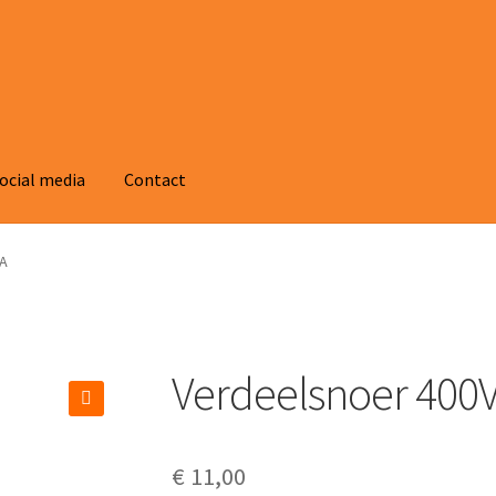
ocial media
Contact
6A
Verdeelsnoer 400
🔍
€
11,00